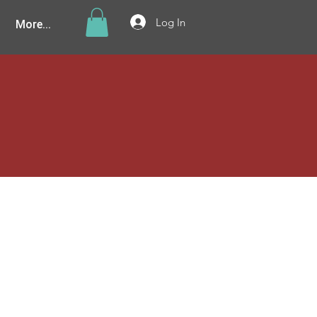
More...
Log In