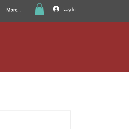
More...
Log In