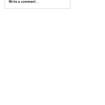
Write a comment...
به‌روزرسانی جدید: حمایت
دولت از ایرانی-استرالیایی‌ها